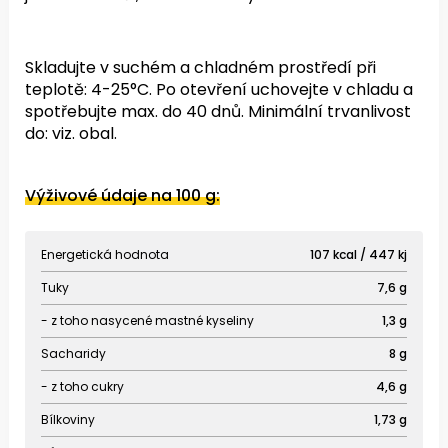
Skladujte v suchém a chladném prostředí při
teplotě: 4-25°C.
Po otevření uchovejte v chladu a
spotřebujte max. do 40 dnů.
Minimální trvanlivost
do: viz. obal.
Výživové údaje na 100 g:
Energetická hodnota
107 kcal / 447 kj
Tuky
7,6 g
- z toho nasycené mastné kyseliny
1,3 g
Sacharidy
8 g
- z toho cukry
4,6 g
Bílkoviny
1,73 g