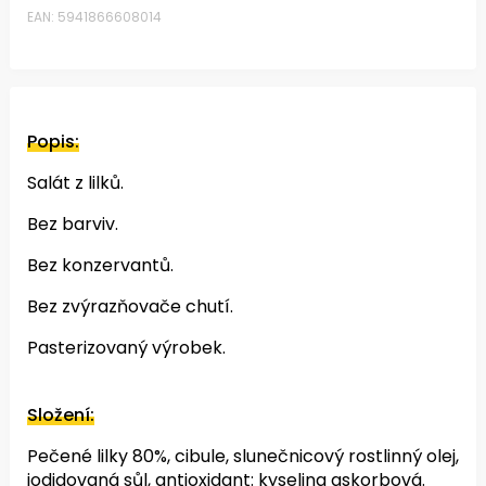
EAN: 5941866608014
Popis:
Salát z lilků.
Bez barviv.
Bez konzervantů.
Bez zvýrazňovače chutí.
Pasterizovaný výrobek.
Složení:
Pečené lilky 80%, cibule, slunečnicový rostlinný olej,
jodidovaná sůl, antioxidant: kyselina askorbová.