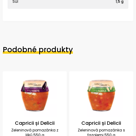
Sůl
1,5 g
Podobné produkty
Capricii și Delicii
Capricii și Delicii
Zeleninová pomazánka z
Zeleninová pomazánka s
lilků 550 g
fazolemi 550 g