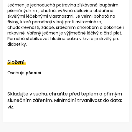
Ječmen je jednoduchá potravina získávaná loupáním
pšeničných zrn, chutná, výživná obilovina obdařená
skvělými léčebnými vlastnostmi. Je velmi bohatá na
živiny, které pomáhají v boji proti avitaminóze,
chudokrevnosti, zácpě, srdečním chorobám a dokonce i
rakovině. Vařený ječmen je výjimečně léčivý a čistí pleť.
Pomáhá stabilizovat hladinu cukru v krvi a je skvělý pro
diabetiky.
Složení:
Osahuje
pšenici
.
Skladujte v suchu, chraňte před teplem a přímým
slunečním zářením.
Minimální trvanlivost do data:
viz.