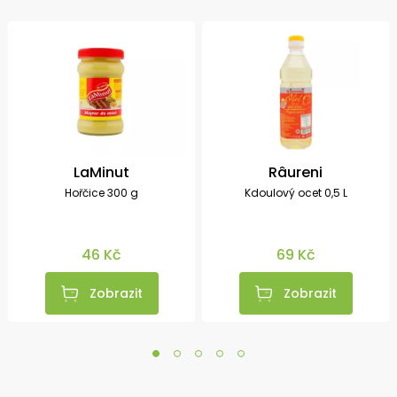
LaMinut
Râureni
Hořčice 300 g
Kdoulový ocet 0,5 L
46 Kč
69 Kč
Zobrazit
Zobrazit