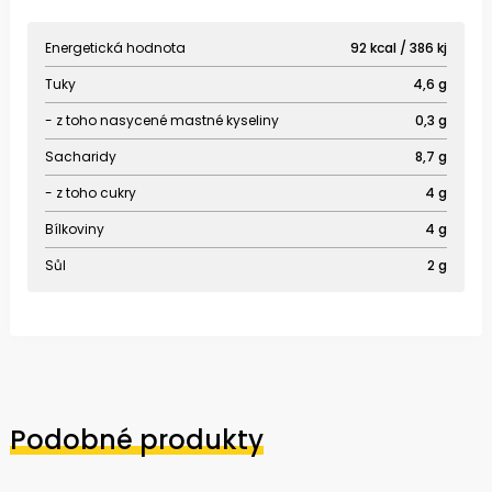
Energetická hodnota
92 kcal / 386 kj
Tuky
4,6 g
- z toho nasycené mastné kyseliny
0,3 g
Sacharidy
8,7 g
- z toho cukry
4 g
Bílkoviny
4 g
Sůl
2 g
Podobné produkty