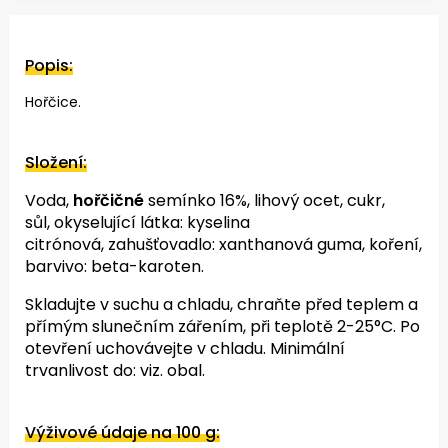
Popis:
Hořčice.
Složení:
Voda,
hořčičné
semínko 16%, lihový ocet, cukr,
sůl,
okyselující látka: kyselina
citrónová,
zahušťovadlo: xanthanová guma, koření,
barvivo: beta-karoten.
Skladujte v suchu a chladu, chraňte před teplem a
přímým slunečním zářením,
při teplotě 2-25°C.
P
o
otevření uchovávejte v chladu
.
Minimální
trvanlivost do: viz. obal.
Výživové údaje na 100 g: