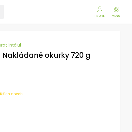
PROFIL
MENU
rat Întâiul
 - Nakládané okurky 720 g
ližších dnech.