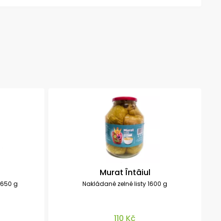
Murat Întâiul
1650 g
Nakládané zelné listy 1600 g
N
110 Kč