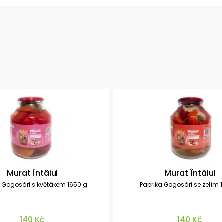
Murat Întâiul
Murat Întâiul
 Gogosári s květákem 1650 g
Paprika Gogosári se zelím 
140 Kč
140 Kč