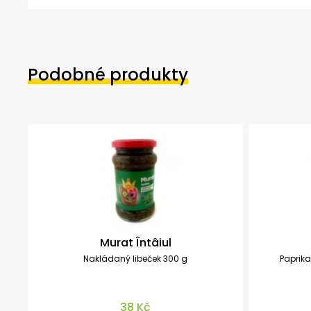
Podobné produkty
Murat Întâiul
Nakládaný libeček 300 g
Paprika
38 Kč