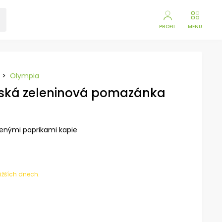
PROFIL
MENU
>
Olympia
rská zeleninová pomazánka
enými paprikami kapie
ližších dnech.