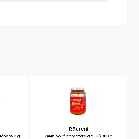
i
Râureni
ióny 290 g
Zeleninová pomazánka z lilků 300 g