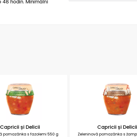
o 48 hodin.
Minimální
Capricii și Delicii
Capricii și Delici
vá pomazánka s fazolemi 550 g
Zeleninová pomazánka s žamp