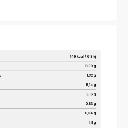
149 kcal / 618 kj
13,39 g
y
1,32 g
5,14 g
3,16 g
0,83 g
0,84 g
1,11 g