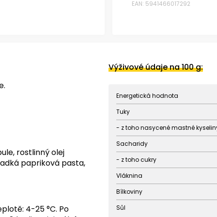
EAN: 5941466017292
Výživové údaje na 100 g:
e.
Energetická hodnota
Tuky
- z toho nasycené mastné kyselin
Sacharidy
le, rostlinný olej
- z toho cukry
sladká papriková pasta,
Vláknina
Bílkoviny
plotě: 4-25 °C. P
o
Sůl