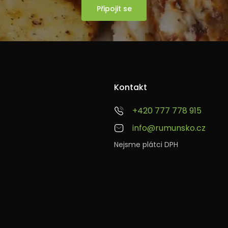
Připojit se
Kontakt
+420 777 778 915
info@rumunsko.cz
Nejsme plátci DPH