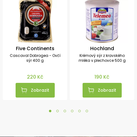
Five Continents
Hochland
Cascaval Dobrogea - Ovčí
Krémový sýr z kravského
sýr 400 g
mléka v plechovce 500 g
220 Kč
190 Kč
Zobrazit
Zobrazit