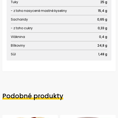
Tuky
25 g
- z toho nasycené mastné kyseliny
15,4 g
Sacharidy
0,65 g
- z toho cukry
0,33 g
Vláknina
0,4 g
Bílkoviny
24,8 g
Sůl
1,48 g
Podobné produkty