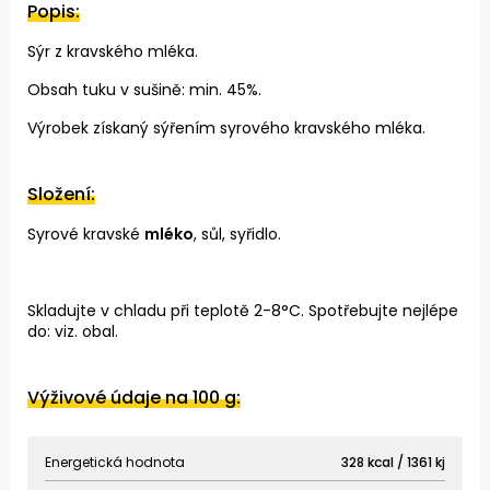
Popis:
Sýr z kravského mléka.
Obsah tuku v sušině: min. 45%.
Výrobek získaný sýřením syrového kravského mléka.
Složení:
Syrové kravské
mléko
, sůl, syřidlo.
Skladujte v chladu při teplotě 2-8°C. Spotřebujte nejlépe
do: viz. obal.
Výživové údaje na 100 g:
Energetická hodnota
328 kcal / 1361 kj