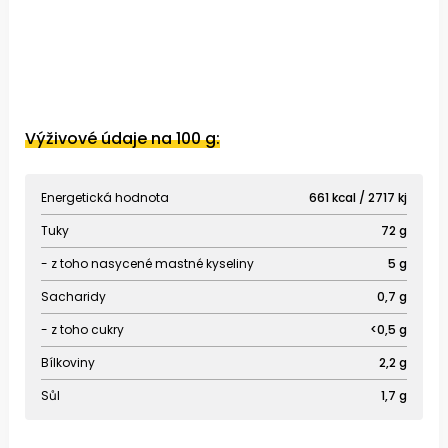
Výživové údaje na 100 g:
Energetická hodnota
661 kcal / 2717 kj
Tuky
72 g
- z toho nasycené mastné kyseliny
5 g
Sacharidy
0,7 g
- z toho cukry
<0,5 g
Bílkoviny
2,2 g
Sůl
1,7 g