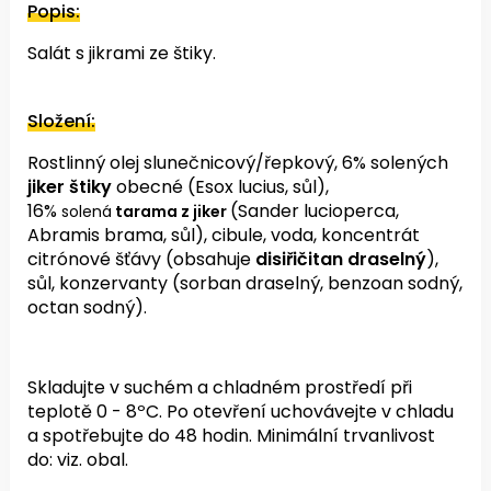
Popis:
Salát s jikrami ze štiky.
Složení:
Rostlinný olej s
lunečnicový/řepkový,
6% solených
jiker štiky
obecné (Esox lucius, sůl),
16%
(Sander lucioperca,
solená
tarama z jiker
Abramis brama, sůl), cibule, voda, koncentrát
citrónové šťávy (obsahuje
disiřičitan draselný
),
sůl, konzervanty (sorban draselný, benzoan sodný,
octan sodný).
Skladujte v suchém a chladném prostředí při
teplotě 0 - 8ºC. Po otevření uchovávejte v chladu
a spotřebujte do 48 hodin. Minimální trvanlivost
do: viz. obal.