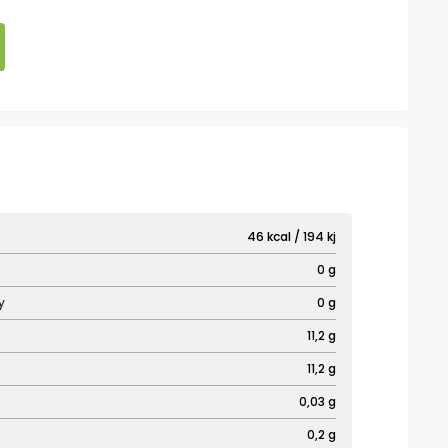
46 kcal / 194 kj
0 g
y
0 g
11,2 g
11,2 g
0,03 g
0,2 g