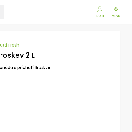
PROFIL
MENU
rutti Fresh
Broskev 2 L
onáda s příchutí Broskve