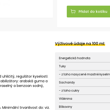
Přidat do košíku
Výživové údaje na 100 ml:
Energetická hodnota
Tuky
- z toho nasycené mastné kyselin
uhličitý, regulátor kyselosti:
stabilizátory: arabská guma a
Sacharidy
 draselný a benzoan sodný,
- z toho cukry
Vláknina
Bílkoviny
nimální trvanlivost do: viz.