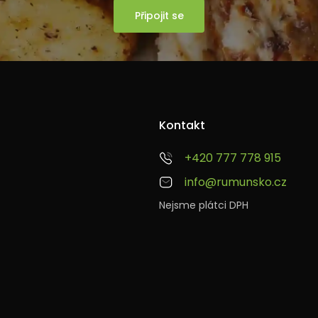
Připojit se
Kontakt
+420 777 778 915
info@rumunsko.cz
Nejsme plátci DPH