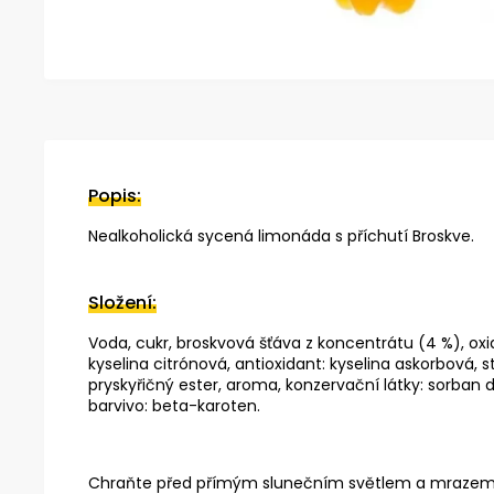
Popis:
Nealkoholická sycená limonáda s příchutí Broskve.
Složení:
Voda, cukr, broskvová šťáva z koncentrátu (4 %), oxid 
kyselina citrónová, antioxidant: kyselina askorbová, 
pryskyřičný ester, aroma, konzervační látky: sorban
barvivo: beta-karoten.
Chraňte před přímým slunečním světlem a mrazem. Mi