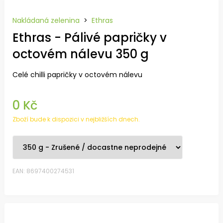
Nakládaná zelenina
>
Ethras
Ethras - Pálivé papričky v
octovém nálevu 350 g
Celé chilli papričky v octovém nálevu
0 Kč
Zboží bude k dispozici v nejbližších dnech.
EAN: 8697400274531