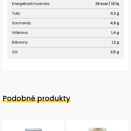
Energetická hodnota
29 kcal / 121 kj
Tuky
0,2 g
Sacharidy
4,8 g
Vláknina
1,4 g
Bílkoviny
1,2 g
Sůl
3,5 g
Podobné produkty