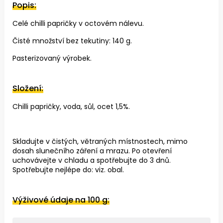
Popis:
Celé chilli papričky v octovém nálevu.
Čisté množství bez tekutiny: 140 g.
Pasterizovaný výrobek.
Složení:
Chilli papričky, voda, sůl, ocet 1,5%.
Skladujte v čistých, větraných místnostech, mimo
dosah slunečního záření a mrazu. Po otevření
uchovávejte v chladu a spotřebujte do 3 dnů.
Spotřebujte nejlépe do: viz. obal.
Výživové údaje na 100 g: