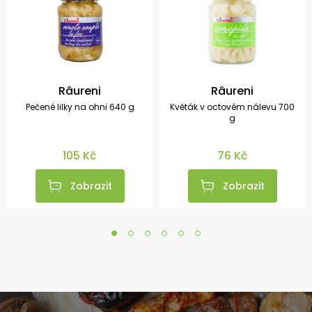
Râureni
Râureni
Pečené lilky na ohni 640 g
Květák v octovém nálevu 700
g
105 Kč
76 Kč
Zobrazit
Zobrazit